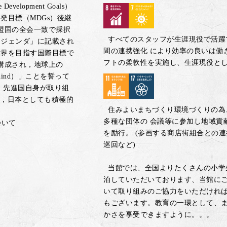
velopment Goals）
発目標（MDGs）後継
加盟国の全会一致で採択
すべてのスタッフが生涯現役で活躍
アジェンダ」に記載され
間の連携強化 により効率の良いは働
世界を目指す国際目標で
フトの柔軟性を実施し、生涯現役とし
ら構成され，地球上の
behind）」ことを誓って
，先進国自身が取り組
，日本としても積極的
住みよいまちづくり環境づくりの為
多種な団体の 会議等に参加し地域貢
ついて
を励行。 (参画する商店街組合との
巡回など)
当館では、全国よりたくさんの小学
泊していただいております、当館にご
いて取り組みのご協力をいただければ
もございます。教育の一環として、
かさを享受できますように。。。