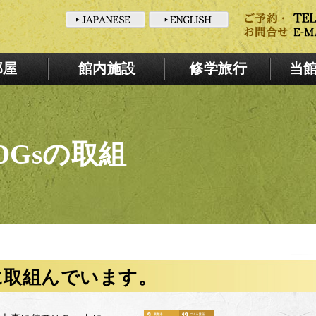
部屋
館内施設
修学旅行
当
DGsの取組
に取組んでいます。