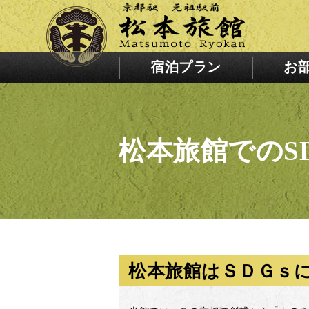
宿泊プラン
お
松本旅館でのS
松本旅館はＳＤＧｓ