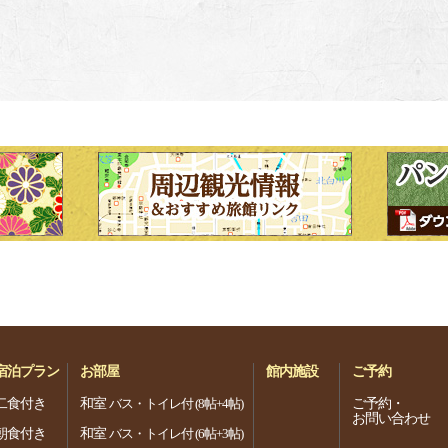
宿泊プラン
お部屋
館内施設
ご予約
二食付き
和室
ご予約・
バス・トイレ付 (8帖+4帖)
お問い合わせ
朝食付き
和室
バス・トイレ付 (6帖+3帖)