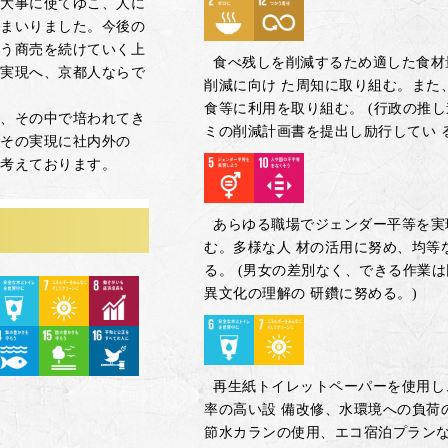
大事に使てゆこ、人に
まいりました。今後の
う商売を続けていく上
食べ残しを削減するため適した食材
実現へ、京都人ならで
削減に向け た周知に取り組む。また
食等に利用を取り組む。 (行政の推
、その中で培われてき
ミの削減計画書を提出し励行してい る
その実現に社内外の
考えております。
あらゆる職場でジェンダー平等を実
む。多様な人 材の活用に努め、均等
る。 (男女の差別なく、できる作業
異文化の理解の 研鑽に努める。)
再生紙トイレットペーパーを使用し
率の高い設 備改修、水環境への負荷
節水カランの使用、エコ宿泊プラン